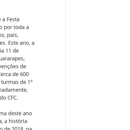
 a Festa 
o por toda a 
, pais, 
s. Este ano, a 
ia 11 de 
uararapes, 
venções de 
erca de 600 
 turmas de 1° 
imadamente, 
 do CFC.
ema deste ano 
, a história 
 de 2018, na 