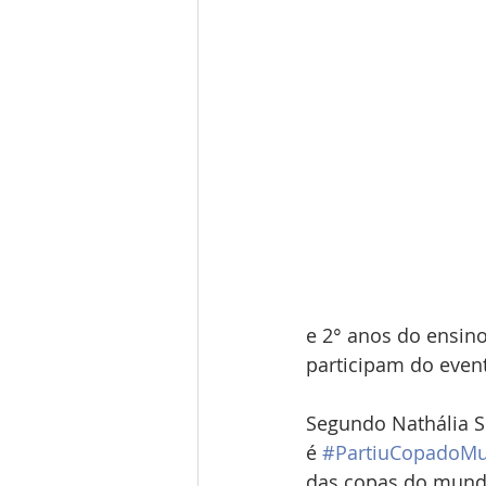
e 2° anos do ensin
participam do even
Segundo Nathália Se
é 
#PartiuCopadoM
das copas do mundo