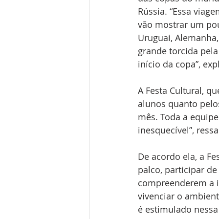
Rússia. “Essa viage
vão mostrar um pou
Uruguai, Alemanha,
grande torcida pela
início da copa”, exp
A Festa Cultural, q
alunos quanto pelo
mês. Toda a equipe
inesquecível”, ressa
De acordo ela, a Fe
palco, participar d
compreenderem a im
vivenciar o ambiente
é estimulado nessa f