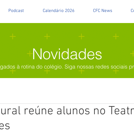
Podcast
Calendário 2026
CFC News
C
Novidades
igados à rotina do colégio. Siga nossas redes sociais 
tural reúne alunos no Teat
es