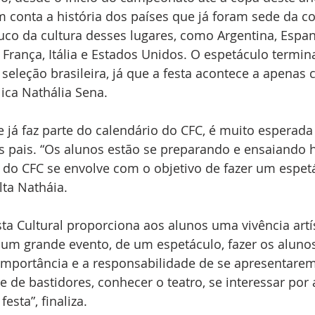
m conta a história dos países que já foram sede da c
co da cultura desses lugares, como Argentina, Espan
 França, Itália e Estados Unidos. O espetáculo termi
 seleção brasileira, já que a festa acontece a apenas 
lica Nathália Sena.
ue já faz parte do calendário do CFC, é muito esperada
s pais. “Os alunos estão se preparando e ensaiando 
 do CFC se envolve com o objetivo de fazer um espetá
lta Natháia.
sta Cultural proporciona aos alunos uma vivência artís
e um grande evento, de um espetáculo, fazer os aluno
portância e a responsabilidade de se apresentarem 
 de bastidores, conhecer o teatro, se interessar por a
esta”, finaliza.