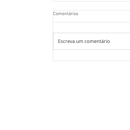
Comentários
Escreva um comentário
Abertura da Olimpíada XXX do
CFC destaca o tema “Brasil: o
ritmo que nos une”.
Podcast
Calendário 2026
CFC News
Conheça o CFC
Portal do Aluno