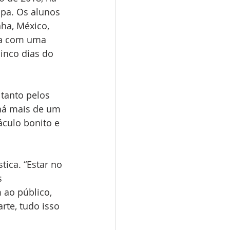
opa. Os alunos 
ha, México, 
na com uma 
cinco dias do 
 tanto pelos 
há mais de um 
culo bonito e 
tica. “Estar no 
s 
ao público, 
rte, tudo isso 