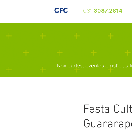
081
3087.2614
Novidades, eventos e notícias l
Festa Cul
Guararap