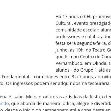
Há 17 anos o CFC promove
Cultural, evento prestigiad
comunidade escolar: alunos
professores e colaboradore
festa será segunda-feira, d
junho, às 19h, no Teatro G
que fica no Centro de Con
Pernambuco, em Olinda. C
alunos - do Grupo 1 até as
o Fundamental – com idades entre 3 a 7 anos, aprox
to. Os ingressos podem ser adquiridos na tesouraria
na e Isabel Melo, produtoras artísticas da festa, o t
undo
, que aborda de maneira lúdica, alegre e divertida
, desde o início do campeonato até a copa deste ano