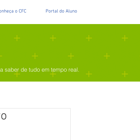
onheça o CFC
Portal do Aluno
pra saber de tudo em tempo real.
ro