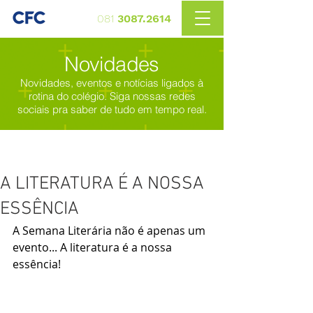
081
3087.2614
Novidades
Novidades, eventos e notícias ligados à
rotina do colégio. Siga nossas redes
sociais pra saber de tudo em tempo real.
A LITERATURA É A NOSSA
ESSÊNCIA
A Semana Literária não é apenas um 
evento... A literatura é a nossa 
essência!