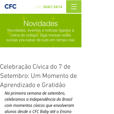
081
3087.2614
Novidades
Novidades, eventos e notícias ligados à
rotina do colégio. Siga nossas redes
sociais pra saber de tudo em tempo real.
Celebração Cívica do 7 de
Setembro: Um Momento de
Aprendizado e Gratidão
Na primeira semana de setembro, 
celebramos a Independência do Brasil 
com momentos cívicos que envolveram 
alunos desde o CFC Baby até o Ensino 