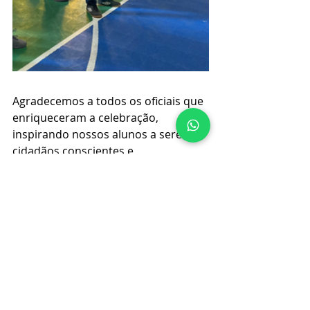
Agradecemos a todos os oficiais que 
enriqueceram a celebração, 
inspirando nossos alunos a serem 
cidadãos conscientes e 
comprometidos com o futuro do 
Brasil e a preservação das 
maravilhas confiadas por Deus.
*Animal nascido em cativeiro e devidamente legalizado
HOME
Posts recentes
Ver tudo