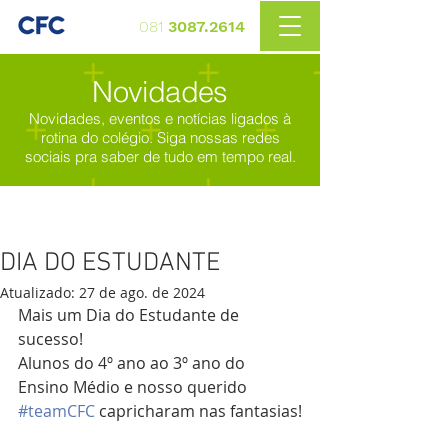
081
3087.2614
Novidades
Novidades, eventos e notícias ligados à
rotina do colégio. Siga nossas redes
sociais pra saber de tudo em tempo real.
DIA DO ESTUDANTE
Atualizado:
27 de ago. de 2024
Mais um Dia do Estudante de 
sucesso!  
Alunos do 4º ano ao 3º ano do 
Ensino Médio e nosso querido 
#teamCFC
 capricharam nas fantasias!