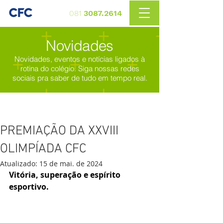
081
3087.2614
Novidades
Novidades, eventos e notícias ligados à
rotina do colégio. Siga nossas redes
sociais pra saber de tudo em tempo real.
PREMIAÇÃO DA XXVIII
OLIMPÍADA CFC
Atualizado:
15 de mai. de 2024
Vitória, superação e espírito 
esportivo. 