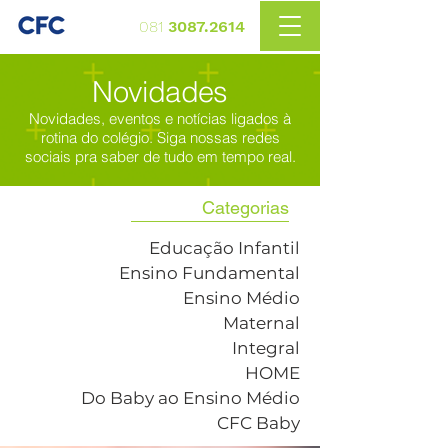
081
3087.2614
Novidades
Novidades, eventos e notícias ligados à
rotina do colégio. Siga nossas redes
sociais pra saber de tudo em tempo real.
Categorias
Educação Infantil
Ensino Fundamental
Ensino Médio
Maternal
Integral
HOME
Do Baby ao Ensino Médio
CFC Baby