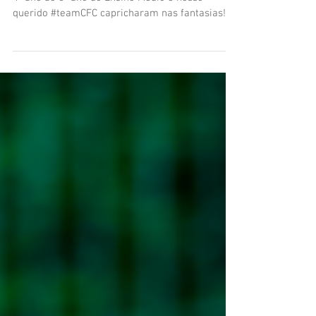
Mais um Dia do Estudante de sucesso! Alunos do
4º ano ao 3º ano do Ensino Médio e nosso
querido #teamCFC capricharam nas fantasias!...