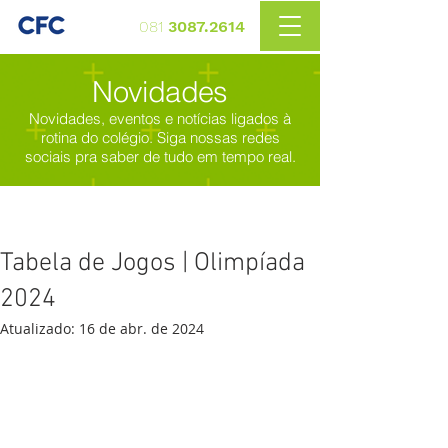
081
3087.2614
Novidades
Novidades, eventos e notícias ligados à
rotina do colégio. Siga nossas redes
sociais pra saber de tudo em tempo real.
Tabela de Jogos | Olimpíada
2024
Atualizado:
16 de abr. de 2024